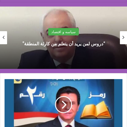
سياسه و اقتصاد
علاء سليمان الحديوي: توجيهات فورية من رئيس
البنك الأهلي بتغطية قرى المراكز الثلاثة بماكينات
ATM
"لا
يحق
المكر
السيء
إلا
بأهله".
لا
خير