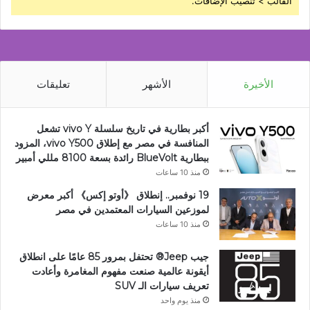
القالب > تنصيب الإضافات.
الأخيرة
الأشهر
تعليقات
أكبر بطارية في تاريخ سلسلة vivo Y تشعل
المنافسة في مصر مع إطلاق vivo Y500، المزود
ببطارية BlueVolt رائدة بسعة 8100 مللي أمبير
منذ 10 ساعات
19 نوفمبر.. إنطلاق 《أوتو إكس》 أكبر معرض
لموزعين السيارات المعتمدين في مصر
منذ 10 ساعات
جيب Jeep®️ تحتفل بمرور 85 عامًا على انطلاق
أيقونة عالمية صنعت مفهوم المغامرة وأعادت
تعريف سيارات الـ SUV
منذ يوم واحد