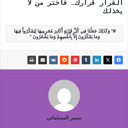
القرار قرارك… فاختر من لا
يخذلك
" وَكَذَلِكَ جَعَلْنَا فِي كُلِّ قَرْيَةٍ أَكَابِرَ مُجَرِمِيهَا لِيَمْكُرُواْ فِيهَا
وَمَا يَمْكُرُونَ إِلاَّ بِأَنفُسِهِمْ وَمَا يَشْعُرُونَ "
سمير المسلماني