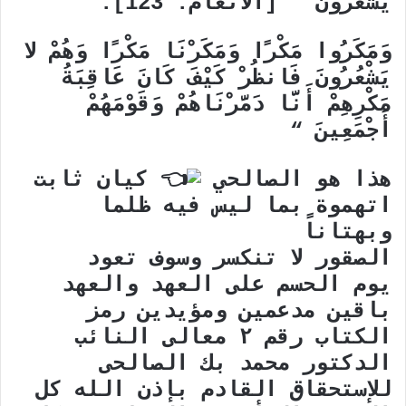
يَشْعُرُونَ ”
[الأنعام: 123]
.
وَمَكَرُوا مَكْرًا وَمَكَرْنَا مَكْرًا وَهُمْ لا
يَشْعُرُونَ فَانظُرْ كَيْفَ كَانَ عَاقِبَةُ
مَكْرِهِمْ أَنَّا دَمَّرْنَاهُمْ وَقَوْمَهُمْ
أَجْمَعِينَ “
هذا هو الصالحي
كيان ثابت
اتهموة بما ليس فيه ظلما
وبهتاناً
الصقور لا تنكسر وسوف تعود
يوم الحسم على العهد والعهد
باقين مدعمين ومؤيدين رمز
الكتاب رقم ٢ معالى النائب
الدكتور محمد بك الصالحى
للإستحقاق القادم بإذن الله كل