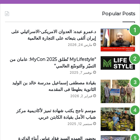
Popular Posts
د.عمرو عبده: العدوان الامريكى-الاسرائيلي على
إيران ألقى بتبعاته على التجارة العالمية
مارس 24, 2026
“MyLifestyle تُطلق MyCon 2025: عامان من
التميّز والتوسّع العالمي”
نوفمبر 7, 2025
بقيادة مصطفى إسماعيل مدرسة خالد بن الوليد
الثانوية بطهطا فى المقدمه
فبراير 2, 2026
موسم ناجح يكتب شهادة تميز لأكاديمية مركز
شباب الأمل بقيادة الكابتن عربي.
سبتمبر 12, 2025
بحضور العمده السيد فؤاد عباس أبناء الدائرة