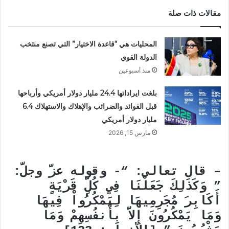
مقالات ذات صلة
المحليات هي “قاعدة الاختيار” التي تصنع منتخب
الدولة القوي
منذ أسبوعين
بلغت ايراداتها 24.4 مليار دولار أمريكي وأرباحها
قبل الفوائد والضرائب والإهلاك والاستهلاك 6.4
مليار دولار أمريكي
مارس 15, 2026
– قال تعالى:
“- وقوله عزَّ وجلَّ:
” وَكَذَلِكَ جَعَلْنَا فِي كُلِّ قَرْيَةٍ
أَكَابِرَ مُجَرِمِيهَا لِيَمْكُرُواْ فِيهَا
وَمَا يَمْكُرُونَ إِلاَّ بِأَنفُسِهِمْ وَمَا