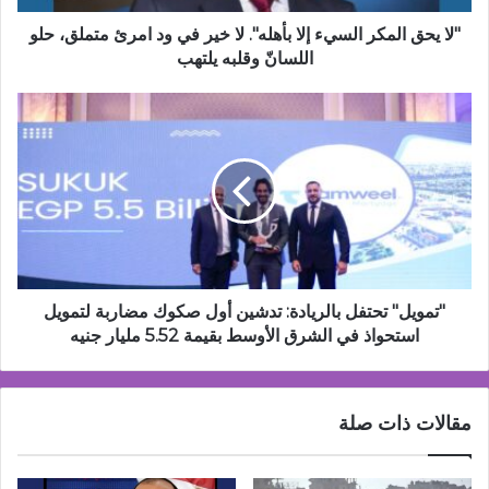
في
ود
"لا يحق المكر السيء إلا بأهله". لا خير في ود امرئ متملق، حلو
امرئ
اللسانّ وقلبه يلتهب
متملق،
حلو
"تمويل"
اللسانّ
تحتفل
وقلبه
بالريادة:
يلتهب
تدشين
أول
صكوك
مضاربة
لتمويل
استحواذ
في
"تمويل" تحتفل بالريادة: تدشين أول صكوك مضاربة لتمويل
الشرق
استحواذ في الشرق الأوسط بقيمة 5.52 مليار جنيه
الأوسط
بقيمة
5.52
مقالات ذات صلة
مليار
جنيه