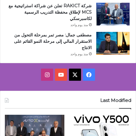
شركة RAKICT تعلن عن شراكة استراتيجية مع
MCS لإطلاق محفظة التدريب الرسمية
لكاسبرسكي
منذ يوم واحد
مصطفى جمال: مصر تمر بمرحلة التحول من
الاستقرار المالي إلى مرحلة النمو القائم على
الانتاج
منذ يوم واحد
‫X
فيسبوك
‫YouTube
انستقرام
Last Modified