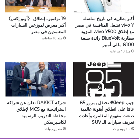
أكبر بطارية في تاريخ سلسلة
19 نوفمبر.. إنطلاق 《أوتو إكس》
vivo Y تشعل المنافسة في مصر
أكبر معرض لموزعين السيارات
مع إطلاق vivo Y500، المزود
المعتمدين في مصر
ببطارية BlueVolt رائدة بسعة
منذ 10 ساعات
8100 مللي أمبير
منذ 10 ساعات
جيب Jeep®️ تحتفل بمرور 85
شركة RAKICT تعلن عن شراكة
عامًا على انطلاق أيقونة عالمية
استراتيجية مع MCS لإطلاق
صنعت مفهوم المغامرة وأعادت
محفظة التدريب الرسمية
تعريف سيارات الـ SUV
لكاسبرسكي
منذ يوم واحد
منذ يوم واحد