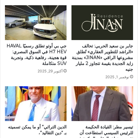
جابر بن سعيد الحربي: تحالف
جي بي أوتو تطلق رسميًا HAVAL
«الراشد للتطوير العقاري» تُطلق
H7 HEV في السوق المصري:
مشروعها الراقي «JINAN» بمدينة
قوة هجينة، رفاهية ذكية، وتجربة
زايد الجديدة بقيمة تتجاوز 2 مليار
SUV متكاملة
جنيه
أكتوبر 29, 2025
نوفمبر 1, 2025
تيسير مطر: القيادة الحكيمة
الدين التراثي” أو ما يمكن تسميته
للرئيس السيسي استطاعت أن
بـ “دين التقاليد”،