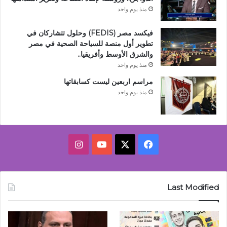
منذ يوم واحد
فيكسد مصر (FEDIS) وحلول تتشاركان في
تطوير أول منصة للسياحة الصحية في مصر
والشرق الأوسط وأفريقيا..
منذ يوم واحد
مراسم اربعين ليست كسابقاتها
منذ يوم واحد
‫X
فيسبوك
‫YouTube
انستقرام
Last Modified