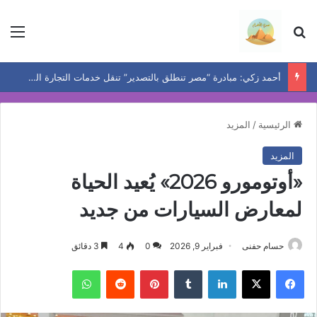
بحث عن
الق
أحمد زكي: مبادرة “مصر تنطلق بالتصدير” تنقل خدمات التجارة الخارجية إلى المصانع وتدعم نمو الصادرات
الرئيسية
/
المزيد
المزيد
«أوتومورو 2026» يُعيد الحياة
لمعارض السيارات من جديد
حسام حفنى
فبراير 9, 2026
0
4
3 دقائق
فيسبوك
‫X
لينكدإن
بينتيريست
واتساب