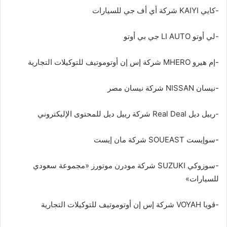
-كايي KAIYI شركة أي أف جي للسيارات
-لي أوتو LI AUTO جي بي أوتو
-إم هيرو MHERO شركة إس إن أوتوموتيف للتوكيلات التجارية
-نيسان NISSAN شركة نيسان مصر
-رييل ديل Real Deal شركة رييل ديل للمحتوى الإليكتروني
-سوإيست SOUEAST شركة مان إيست
-سوزوكي SUZUKI شركة مودرن موتورز «مجموعة سعودي
للسيارات»
-ڤويا VOYAH شركة إس إن أوتوموتيف للتوكيلات التجارية