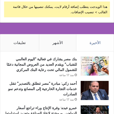
هذا الويدجت يتطلب إضافة أرقام لايت، يمكنك تنصيبها من خلال قائمة
القالب > تنصيب الإضافات.
الأخيرة
الأشهر
تعليقات
بنك مصر يشارك في فعالية “اليوم العالمي
للشباب” ويقدم العديد من العروض المجانية دعمًا
للشمول المالي تحت رعاية البنك المركزي
منذ 17 ساعة
أحمد زكي: مبادرة “مصر تنطلق بالتصدير” تنقل
خدمات التجارة الخارجية إلى المصانع وتدعم نمو
الصادرات
منذ 17 ساعة
عمرو عبده: وفرة الإنتاج وراء تراجع أسعار
الدواجن.. وروشتة لإنقاذ الصناعة وتعزيز استدامتها