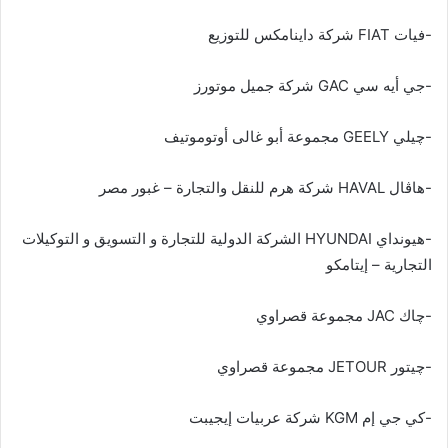
-فيات FIAT شركة داينامكس للتوزيع
-جي أيه سي GAC شركة جميل موتورز
-چيلي GEELY مجموعة أبو غالى أوتوموتيف
-هاڤال HAVAL شركة هرم للنقل والتجارة – غبور مصر
-هيونداي HYUNDAI الشركة الدولية للتجارة و التسويق و التوكيلات
التجارية – إيتامكو
-چاك JAC مجموعة قصراوي
-چيتور JETOUR مجموعة قصراوي
-كي جي إم KGM شركة عربيات إيجيبت