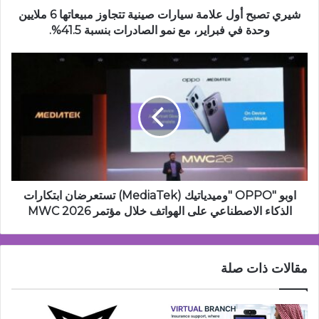
ملايين
شيري تصبح أول علامة سيارات صينية تتجاوز مبيعاتها 6 ملايين
وحدة
وحدة في فبراير، مع نمو الصادرات بنسبة 41.5%.
في
فبراير،
اوبو
مع
"OPPO
نمو
"وميدياتيك
الصادرات
(MediaTek)
بنسبة
تستعرضان
41.5%.
ابتكارات
الذكاء
الاصطناعي
على
الهواتف
اوبو "OPPO "وميدياتيك (MediaTek) تستعرضان ابتكارات
خلال
الذكاء الاصطناعي على الهواتف خلال مؤتمر MWC 2026
مؤتمر
MWC
2026
مقالات ذات صلة