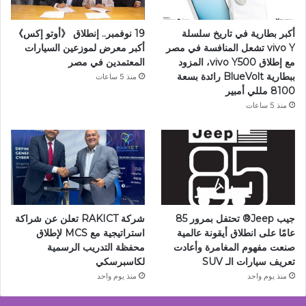
أكبر بطارية في تاريخ سلسلة
19 نوفمبر.. إنطلاق 《أوتو إكس》
vivo Y تشعل المنافسة في مصر
أكبر معرض لموزعين السيارات
مع إطلاق vivo Y500، المزود
المعتمدين في مصر
ببطارية BlueVolt رائدة بسعة
منذ 5 ساعات
8100 مللي أمبير
منذ 5 ساعات
جيب Jeep®️ تحتفل بمرور 85
شركة RAKICT تعلن عن شراكة
عامًا على انطلاق أيقونة عالمية
استراتيجية مع MCS لإطلاق
صنعت مفهوم المغامرة وأعادت
محفظة التدريب الرسمية
تعريف سيارات الـ SUV
لكاسبرسكي
منذ يوم واحد
منذ يوم واحد