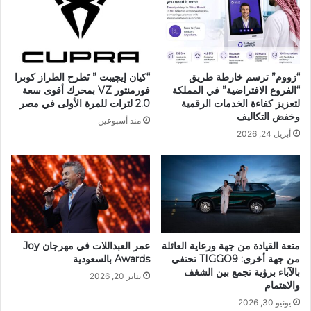
“زووم” ترسم خارطة طريق
“كيان إيچيبت ” تَطرح الطراز كوبرا
“الفروع الافتراضية” في المملكة
فورمنتور VZ بمحرك أقوى سعة
لتعزيز كفاءة الخدمات الرقمية
2.0 لترات للمرة الأولى في مصر
وخفض التكاليف
منذ أسبوعين
أبريل 24, 2026
متعة القيادة من جهة ورعاية العائلة
عمر العبداللات في مهرجان Joy
من جهة أخرى: TIGGO9 تحتفي
Awards بالسعودية
بالآباء برؤية تجمع بين الشغف
يناير 20, 2026
والاهتمام
يونيو 30, 2026