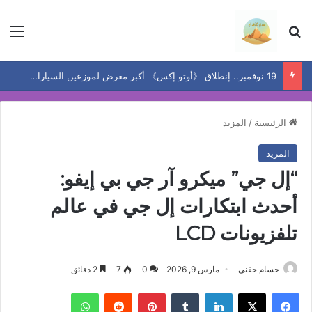
بحث عن
الق
19 نوفمبر.. إنطلاق 《أوتو إكس》 أكبر معرض لموزعين السيارات المعتمدين في مصر
الرئيسية
/
المزيد
المزيد
“إل جي” ميكرو آر جي بي إيفو:
أحدث ابتكارات إل جي في عالم
تلفزيونات LCD
حسام حفنى
مارس 9, 2026
0
7
2 دقائق
فيسبوك
‫X
لينكدإن
بينتيريست
واتساب