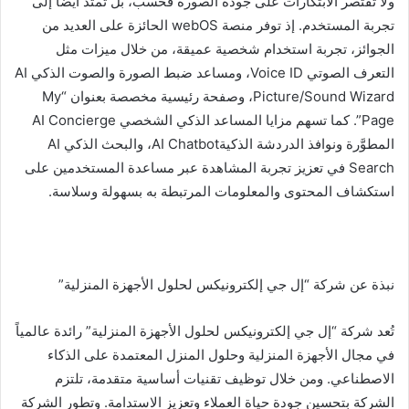
ولا تقتصر الابتكارات على جودة الصورة فحسب، بل تمتد أيضًا إلى
تجربة المستخدم. إذ توفر منصة webOS الحائزة على العديد من
الجوائز، تجربة استخدام شخصية عميقة، من خلال ميزات مثل
التعرف الصوتي Voice ID، ومساعد ضبط الصورة والصوت الذكي AI
Picture/Sound Wizard، وصفحة رئيسية مخصصة بعنوان “My
Page”. كما تسهم مزايا المساعد الذكي الشخصي AI Concierge
المطوَّرة ونوافذ الدردشة الذكيةAI Chatbot، والبحث الذكي AI
Search في تعزيز تجربة المشاهدة عبر مساعدة المستخدمين على
استكشاف المحتوى والمعلومات المرتبطة به بسهولة وسلاسة.
نبذة عن شركة “إل جي إلكترونيكس لحلول الأجهزة المنزلية”
تُعد شركة “إل جي إلكترونيكس لحلول الأجهزة المنزلية” رائدة عالمياً
في مجال الأجهزة المنزلية وحلول المنزل المعتمدة على الذكاء
الاصطناعي. ومن خلال توظيف تقنيات أساسية متقدمة، تلتزم
الشركة بتحسين جودة حياة العملاء وتعزيز الاستدامة. وتطور الشركة