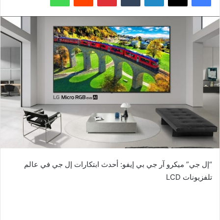
“إل جي” ميكرو آر جي بي إيفو: أحدث ابتكارات إل جي في عالم
تلفزيونات LCD