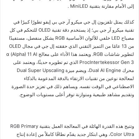
إلى الأمام مقارنة بتقنية MiniLED .
كذلك يمثل تلفزيون إل جي ميكرو آر جي بي إيفو تطورًا كبيرًا في
تقنية ميكرو آر جي بي؛ إذ يستخدم دقة تقنية OLED للتحكم في كل
مصباح LED خلفي للألوان الأساسية RGB بشكل منفصل، مستفيدًا
من 13 عامًا من التميز التقني الذي حققته إل جي في مجال OLED
لتطوير شاشات RGB. ويعتمد هذا الأداء على معالج α (Alpha) 11 AI
ProcIntertekessor Gen 3 الذي تم تطويره حديثًا، ويعتمد على
محرك Dual AI Engine، ويضم ميزة Dual Super Upscaling
لمعالجة نوعين من تقنيات الارتقاء بالدقة المدعومة بالذكاء
الاصطناعي في الوقت نفسه. ويساهم ذلك في تعزيز حدة الصورة
وتقديم مشاهد طبيعية ومتوازنة توفر أعلى مستويات الوضوح.
وتتيح هذه القدرة الهائلة في المعالجة العمل بتقنية RGB Primary
Color Ultra، وهي ابتكار جديد يقدّم نطاقًا كاملاً من إعادة إنتاج