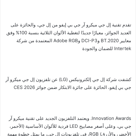
تقدم تقنية إل جي ميكرو آر جي بي إيفو من إل جي، والحائزة على
العديد الجوائز، معيارًا جديدًا لتغطية الألوان الثلاثية بنسبة 100% وفق
معايير BT.2020 وDCI-P3 وAdobe RGB المعتمدة من شركة
Intertek للضمان والجودة
كشفت شركة إل جي إلكترونيكس (LG) عن تلفزيون إل جي ميكرو آر
جي بي إيفو، الحائزة على جائزة الابتكار ضمن جوائز CES 2026
Innovation Awards. ويعتمد التلفزيون الجديد على تقنية ميكرو آر
جي بي، وعلى أصغر مصابيح LED فردية للألوان الأساسية (الأحمر،
الأخضر، والأزرق) RGB، في تلفزيونات إل جي، ما يمثل خطوة مهمة