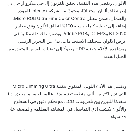
الألوان. وبفضل هذه التقنية، يحقق تلفزيون إل جي ميكرو آر جي بي
إيفو نطاق ألوان استثنائيًا، معتمدًا من شركة Intertek للجودة
والضمان، ضمن معيار Micro RGB Ultra Fine Color Control،
إضافة إلى تغطية كاملة بنسبة 100% لنطاق الألوان وفق معايير
BT.2020 وDCI-P3 وAdobe RGB. ويضمن ذلك دقة مثالية في
عرض الألوان لمختلف الاستخدامات، بدءًا من التحرير الرقمي
ومشاهدة الأفلام بتقنية HDR وصولًا إلى تقنيات العرض المتقدمة من
الجيل الجديد.
ويكتمل هذا الأداء اللوني المتفوق بتقنية Micro Dimming Ultra
التي تدير أكثر من ألف منطقة تعتيم بدقة عالية للغاية، ما يحقق أداءً
متقدمًا للتباين بين تلفزيونات LCD، مع تحكم دقيق في السطوع
والألوان يكشف أدق التفاصيل في المشاهد المظلمة والمضيئة على
حد سواء.