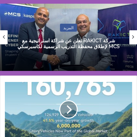
المزيد
مصطفى جمال: مصر تمر بمرحلة التحول من
الاستقرار المالي إلى مرحلة النمو القائم على الانتاج
شيري
تصبح
أول
علامة
سيارات
صينية
تتجاوز
مبيعاتها
6