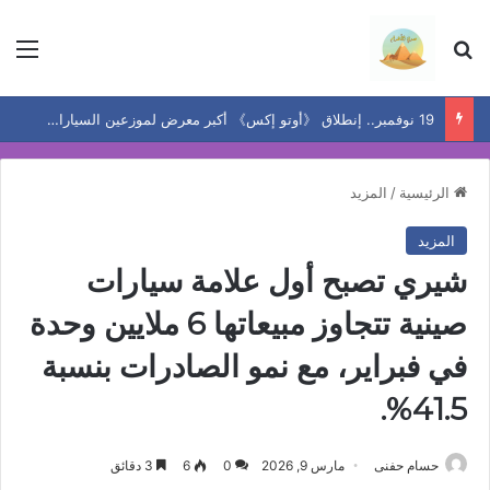
بحث عن
الق
19 نوفمبر.. إنطلاق 《أوتو إكس》 أكبر معرض لموزعين السيارات المعتمدين في مصر
الرئيسية
/
المزيد
المزيد
شيري تصبح أول علامة سيارات
صينية تتجاوز مبيعاتها 6 ملايين وحدة
في فبراير، مع نمو الصادرات بنسبة
41.5%.
حسام حفنى
مارس 9, 2026
0
6
3 دقائق