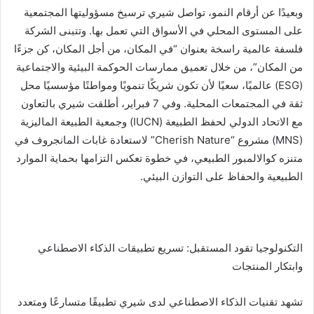
وبعيدًا عن أرقام النمو، تواصل شيري ترسيخ مسؤوليتها المجتمعية
على المستوى المحلي في الأسواق التي تعمل بها. وتتبنى الشركة
فلسفة عالمية راسخة بعنوان “في المكان، من أجل المكان، كن جزءًا
من المكان”، من خلال تعميق ممارسات الحوكمة البيئية والاجتماعية
(ESG) عالميًا، سعيًا لأن تكون شريكًا تنمويًا ومواطنًا مؤسسيًا محل
ثقة في المجتمعات المحلية. وفي 7 فبراير، أطلقت شيري بالتعاون
مع الاتحاد الدولي لحفظ الطبيعة (IUCN) وجمعية الطبيعة الماليزية
(MNS) مشروع “Cherish Nature” لاستعادة غابات المانجروف في
متنزه كوالالمبور الطبيعي، في خطوة تعكس التزامها بحماية الموارد
الطبيعية والحفاظ على التوازن البيئي.
التكنولوجيا تقود المستقبل: تسريع تطبيقات الذكاء الاصطناعي
وابتكار المنتجات
تشهد تقنيات الذكاء الاصطناعي لدى شيري تطبيقًا متسارعًا ومتعدد