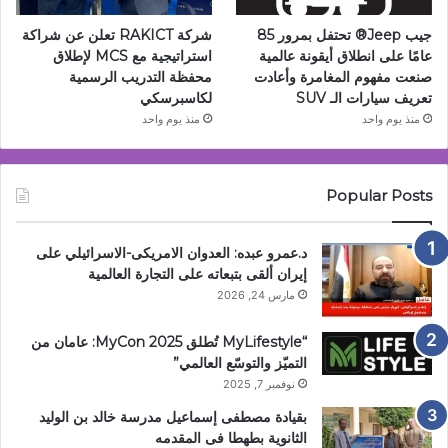
جيب Jeep®️ تحتفل بمرور 85
شركة RAKICT تعلن عن شراكة
عامًا على انطلاق أيقونة عالمية
استراتيجية مع MCS لإطلاق
صنعت مفهوم المغامرة وأعادت
محفظة التدريب الرسمية
تعريف سيارات الـ SUV
لكاسبرسكي
منذ يوم واحد
منذ يوم واحد
Popular Posts
د.عمرو عبده: العدوان الامريكى-الاسرائيلي على
إيران ألقى بتبعاته على التجارة العالمية
مارس 24, 2026
“MyLifestyle تُطلق MyCon 2025: عامان من
التميّز والتوسّع العالمي”
نوفمبر 7, 2025
بقيادة مصطفى إسماعيل مدرسة خالد بن الوليد
الثانوية بطهطا فى المقدمه