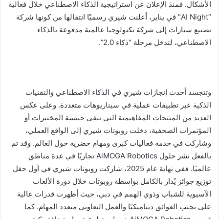
الأشكال. فمنذ الإعلان عن استراتيجية الذكاء الاصطناعي خلال فعالية
“AI Night” في يناير، أعلنت شيري رسميًا انتقالها من كونها شركة
تصنيع سيارات إلى شركة تكنولوجيا عالمية مدفوعة بالذكاء
الاصطناعي، لتدخل مرحلة “ذكاء 2.0”.
وتتجسد أحدث إنجازات شيري في الذكاء الاصطناعي والتقنيات
الذكية عبر تطبيقات عملية في سيناريوهات متعددة. وعلى عكس
العديد من المنتجات المفاهيمية التي تبقى حبيسة المختبرات أو
المؤتمرات الصحفية، دخلت روبوتات شيري إلى الواقع العملي،
وشاركت في خدمة فعاليات كبرى ومهام حضرية حول العالم. وقد تم
بالفعل نشر حلول AiMOGA Robotics تجاريًا في عدة مناطق
عالميًا. ففي نهاية عام 2025، شاركت روبوتات شيري في أول حفل
توزيع جوائز يُدار بالكامل بواسطة روبوتات خلال دورة الألعاب
الآسيوية للشباب وذوي الهمم في دبي، حيث أظهرت قدرات عالية
على تجنب العوائق ديناميكيًا والعمل التعاوني متعدد المهام. كما