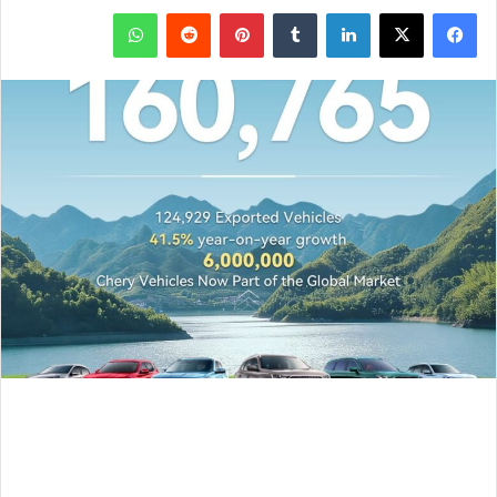
فيسبوك
‫X
لينكدإن
بينتيريست
واتساب