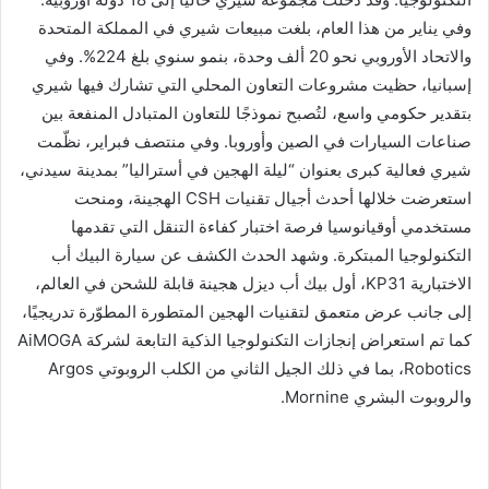
وفي يناير من هذا العام، بلغت مبيعات شيري في المملكة المتحدة
والاتحاد الأوروبي نحو 20 ألف وحدة، بنمو سنوي بلغ 224%. وفي
إسبانيا، حظيت مشروعات التعاون المحلي التي تشارك فيها شيري
بتقدير حكومي واسع، لتُصبح نموذجًا للتعاون المتبادل المنفعة بين
صناعات السيارات في الصين وأوروبا. وفي منتصف فبراير، نظّمت
شيري فعالية كبرى بعنوان “ليلة الهجين في أستراليا” بمدينة سيدني،
استعرضت خلالها أحدث أجيال تقنيات CSH الهجينة، ومنحت
مستخدمي أوقيانوسيا فرصة اختبار كفاءة التنقل التي تقدمها
التكنولوجيا المبتكرة. وشهد الحدث الكشف عن سيارة البيك أب
الاختبارية KP31، أول بيك أب ديزل هجينة قابلة للشحن في العالم،
إلى جانب عرض متعمق لتقنيات الهجين المتطورة المطوّرة تدريجيًا،
كما تم استعراض إنجازات التكنولوجيا الذكية التابعة لشركة AiMOGA
Robotics، بما في ذلك الجيل الثاني من الكلب الروبوتي Argos
والروبوت البشري Mornine.