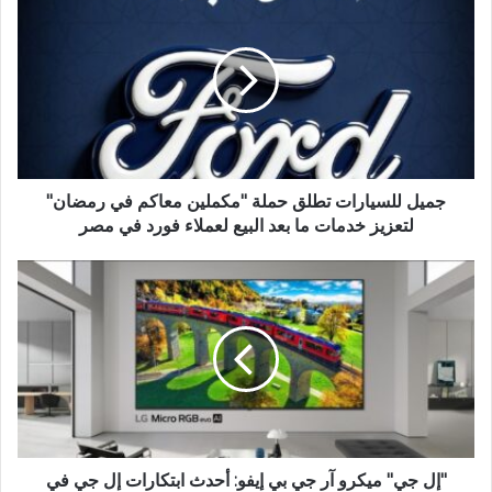
للسيارات
تطلق
حملة
"مكملين
معاكم
في
رمضان"
لتعزيز
خدمات
جميل للسيارات تطلق حملة "مكملين معاكم في رمضان"
ما
لتعزيز خدمات ما بعد البيع لعملاء فورد في مصر
بعد
البيع
"إل
لعملاء
جي"
فورد
ميكرو
في
آر
مصر
جي
بي
إيفو:
أحدث
ابتكارات
إل
"إل جي" ميكرو آر جي بي إيفو: أحدث ابتكارات إل جي في