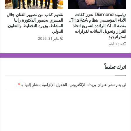
دياموند Diamond تعزز كفاءة
تقديم كتاب من تصوير الفنان جلال
الأداء المؤسسي بنظام THΔKΔA..
المسري بحضور الدكتورة رانيا
منصة الـ AI الرائدة لتسريع اتخاذ
المشاط. وزيرة التخطيط والتعاون
القرار وتحويل البيانات لقرارات
الدولي
استراتيجية
يناير 31, 2026
منذ 3 أيام
اترك تعليقاً
لن يتم نشر عنوان بريدك الإلكتروني.
الحقول الإلزامية مشار إليها بـ
*
ا
ل
ت
ع
ل