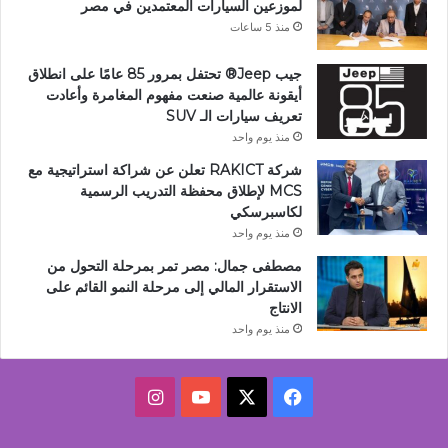
لموزعين السيارات المعتمدين في مصر
منذ 5 ساعات
جيب Jeep®️ تحتفل بمرور 85 عامًا على انطلاق
أيقونة عالمية صنعت مفهوم المغامرة وأعادت
تعريف سيارات الـ SUV
منذ يوم واحد
شركة RAKICT تعلن عن شراكة استراتيجية مع
MCS لإطلاق محفظة التدريب الرسمية
لكاسبرسكي
منذ يوم واحد
مصطفى جمال: مصر تمر بمرحلة التحول من
الاستقرار المالي إلى مرحلة النمو القائم على
الانتاج
منذ يوم واحد
‫X
فيسبوك
‫YouTube
انستقرام