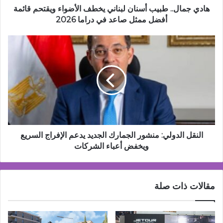
أفضل
هادي جمال.. طبيب أسنان لبناني يخطف الأضواء ويقتحم قائمة
ممثل
أفضل ممثل صاعد في دراما 2026
صاعد
في
النقل
دراما
الدولي:
2026
منشور
الجمارك
الجديد
يدعم
الإفراج
السريع
ويخفض
أعباء
النقل الدولي: منشور الجمارك الجديد يدعم الإفراج السريع
الشركات
ويخفض أعباء الشركات
مقالات ذات صلة