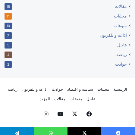
مقالات
15
محليات
11
منوعات
10
اذاعه و تلفزيون
7
عاجل
5
رياضه
4
حوادث
2
الرئيسية
محليات
سياسه و اقتصاد
حوادث
اذاعه و تلفزيون
رياضه
عاجل
منوعات
مقالات
المزيد
فيسبوك
‫X
‫YouTube
انستقرام