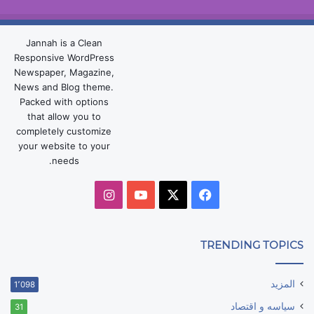
Jannah is a Clean
Responsive WordPress
Newspaper, Magazine,
News and Blog theme.
Packed with options
that allow you to
completely customize
your website to your
needs.
‫X
فيسبوك
‫YouTube
انستقرام
TRENDING TOPICS
المزيد
1٬098
سياسه و اقتصاد
31