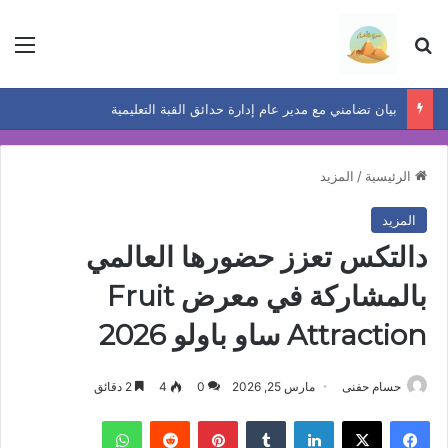
بحث عن
الق
بيان تضامني مع مدير عام إدارة حدائق القبة التعليمية
الرئيسية
/
المزيد
المزيد
دالتكس تعزز حضورها العالمي
بالمشاركة في معرض Fruit
Attraction ساو باولو 2026
حسام حفنى
مارس 25, 2026
0
4
2 دقائق
فيسبوك
‫X
لينكدإن
بينتيريست
واتساب