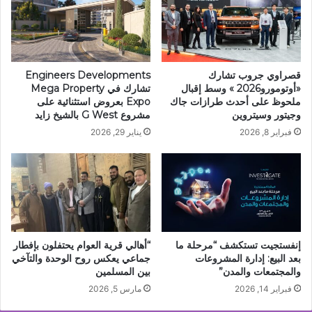
قصراوي جروب تشارك
Engineers Developments
«أوتومورو2026 » وسط إقبال
تشارك في Mega Property
ملحوظ على أحدث طرازات جاك
Expo بعروض استثنائية على
وجيتور وسيتروين
مشروع G West بالشيخ زايد
فبراير 8, 2026
يناير 29, 2026
إنفستجيت تستكشف “مرحلة ما
“أهالي قرية العوام يحتفلون بإفطار
بعد البيع: إدارة المشروعات
جماعي يعكس روح الوحدة والتآخي
والمجتمعات والمدن”
بين المسلمين
فبراير 14, 2026
مارس 5, 2026