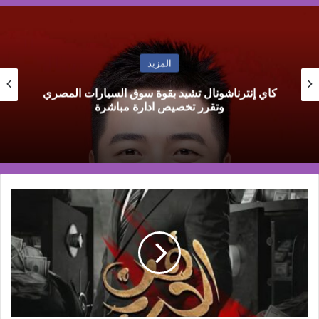
المزيد
محمد العرجاوي: تطوير التدريب الجمركي ركيزة
لرفع كفاءة المستخلصين ودعم تنافسية الصادرات
هادي
جمال..
طبيب
أسنان
لبناني
يخطف
الأضواء
ويقتحم
قائمة