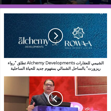
الشيمي
للعقارات
Alchemy
Developments
تطلق
“رواء
ريزورت”
بالساحل
الشمالي
بمفهوم
الشيمي للعقارات Alchemy Developments تطلق “رواء
جديد
ريزورت” بالساحل الشمالي بمفهوم جديد للحياة الساحلية
للحياة
الساحلية
انطلاق
فاعليات
المؤتمر
التاسع
للجمعية
المصرية
للجهاز