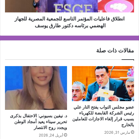
الهضمي
برئاسه
دكتور
انطلاق فاعليات المؤتمر التاسع للجمعية المصرية للجهاز
طارق
الهضمي برئاسه دكتور طارق يوسف
يوسف
مقالات ذات صلة
عضو مجلس النواب يفتح النار علي
رئيس الشركة القابضة للكهرباء
د. نيفين بسيوني: الاحتفال بذكرى
بسبب قرار إلغاء الاجازات للعاملين
تحرير سيناء يعيد أمجاد الوطن
بالخارج
ويجدد روح الانتصار
مارس 31, 2026
أبريل 24, 2026