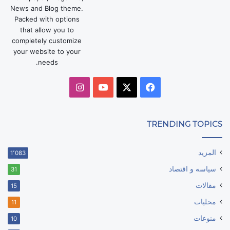
News and Blog theme.
Packed with options
that allow you to
completely customize
your website to your
needs.
‫X
فيسبوك
‫YouTube
انستقرام
TRENDING TOPICS
المزيد
1٬083
سياسه و اقتصاد
31
مقالات
15
محليات
11
منوعات
10