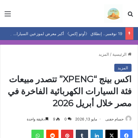
بحث عن
الق
19 نوفمبر.. إنطلاق 《أوتو إكس》 أكبر معرض لموزعين السيارات المعتمدين في مصر
الرئيسية
/
المزيد
المزيد
اكس بينج “XPENG” تتصدر مبيعات
فئة السيارات الكهربائية الفاخرة في
مصر خلال أبريل 2026
حسام حفنى
مايو 13, 2026
0
9
دقيقة واحدة
فيسبوك
‫X
لينكدإن
بينتيريست
واتساب