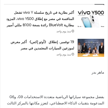
أكبر بطارية في تاريخ سلسلة vivo Y تشعل
المنافسة في مصر مع إطلاق vivo Y500، المزود
ببطارية BlueVolt رائدة بسعة 8100 مللي أمبير
منذ يوم واحد
19 نوفمبر.. إنطلاق 《أوتو إكس》 أكبر معرض
لموزعين السيارات المعتمدين في مصر
منذ يوم واحد
ماهر بدر
بفضل مجموعة سياراتها الرياضية متعددة الاستخدامات G9، وG6
المدعومة بتقنيات الذكاء الاصطناعي، لتعزز مكانتها بالمركز الثالث