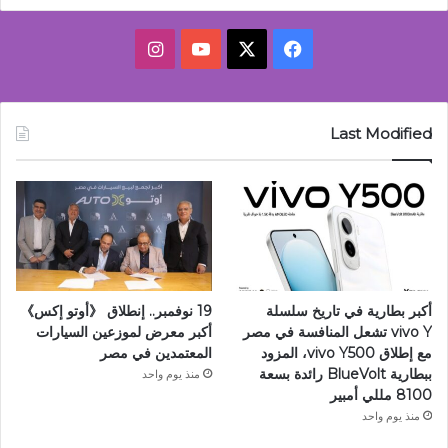
‫X
فيسبوك
‫YouTube
انستقرام
Last Modified
أكبر بطارية في تاريخ سلسلة
19 نوفمبر.. إنطلاق 《أوتو إكس》
vivo Y تشعل المنافسة في مصر
أكبر معرض لموزعين السيارات
مع إطلاق vivo Y500، المزود
المعتمدين في مصر
ببطارية BlueVolt رائدة بسعة
منذ يوم واحد
8100 مللي أمبير
منذ يوم واحد