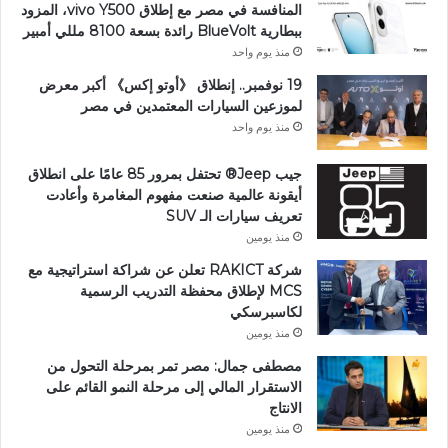
المنافسة في مصر مع إطلاق vivo Y500، المزود
ببطارية BlueVolt رائدة بسعة 8100 مللي أمبير
منذ يوم واحد
19 نوفمبر.. إنطلاق 《أوتو إكس》 أكبر معرض
لموزعين السيارات المعتمدين في مصر
منذ يوم واحد
جيب Jeep®️ تحتفل بمرور 85 عامًا على انطلاق
أيقونة عالمية صنعت مفهوم المغامرة وأعادت
تعريف سيارات الـ SUV
منذ يومين
شركة RAKICT تعلن عن شراكة استراتيجية مع
MCS لإطلاق محفظة التدريب الرسمية
لكاسبرسكي
منذ يومين
مصطفى جمال: مصر تمر بمرحلة التحول من
الاستقرار المالي إلى مرحلة النمو القائم على
الانتاج
منذ يومين