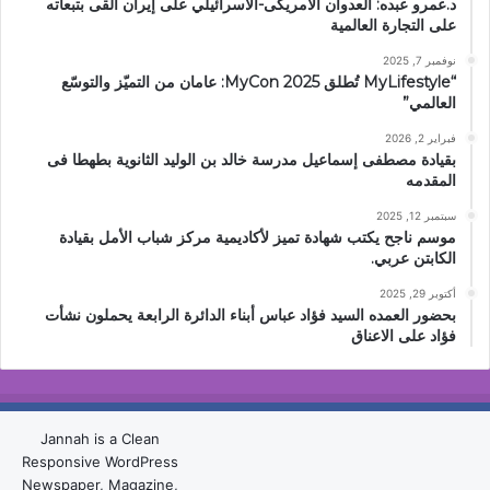
د.عمرو عبده: العدوان الامريكى-الاسرائيلي على إيران ألقى بتبعاته
على التجارة العالمية
نوفمبر 7, 2025
“MyLifestyle تُطلق MyCon 2025: عامان من التميّز والتوسّع
العالمي”
فبراير 2, 2026
بقيادة مصطفى إسماعيل مدرسة خالد بن الوليد الثانوية بطهطا فى
المقدمه
سبتمبر 12, 2025
موسم ناجح يكتب شهادة تميز لأكاديمية مركز شباب الأمل بقيادة
الكابتن عربي.
أكتوبر 29, 2025
بحضور العمده السيد فؤاد عباس أبناء الدائرة الرابعة يحملون نشأت
فؤاد على الاعناق
Jannah is a Clean
Responsive WordPress
Newspaper, Magazine,