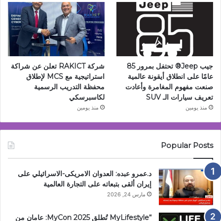
جيب Jeep®️ تحتفل بمرور 85
شركة RAKICT تعلن عن شراكة
عامًا على انطلاق أيقونة عالمية
استراتيجية مع MCS لإطلاق
صنعت مفهوم المغامرة وأعادت
محفظة التدريب الرسمية
تعريف سيارات الـ SUV
لكاسبرسكي
منذ يومين
منذ يومين
Popular Posts
د.عمرو عبده: العدوان الامريكى-الاسرائيلي على
إيران ألقى بتبعاته على التجارة العالمية
مارس 24, 2026
“MyLifestyle تُطلق MyCon 2025: عامان من