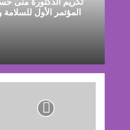
تكريم الدكتورة منى حس
المؤتمر الأول للسلامة و
ال
أبريل 30, 2026
أبريل 28, 2026
أيه دا كله أيه دا كله ايه الجمال والحلاوة دى ن
هند
عابدين
والنائب
سعيد
الوسيمي
فبراير 3, 2026
يهنئان
نائب محافظ سوهاج يزور الشاب «نادر» بمنزله و
مدرسة
نجيب