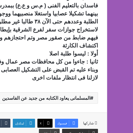
فاسدان بالتعليم الفنى ( م.س و ع.ع) ببمد
بينهما تشكيلا عصابيا واستغلا منصبيهما ووج
لاستخراج جوازات سفر لفرع الشرقية بإيطالي
فيهم ضابط من صقور مصر وتم احتجازهم وب
اكتشاف الكارثة
أولا : ليسوا طلبة اصلا
ثانيا : جاءوا من كل محافظات مصر عمال وف
وبناء عليه تم القبض على التشكيل العصابى
لازلنا فى انتظار ملفات اخرى
المسلمانى يعاود الكتابه من جديد عن الفاسدين
شاركها
فيسبوك
‫X
لينكدإن