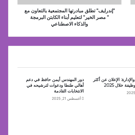
الخير"
لتعليم
"إندرايف" تطلق مبادرتها المجتمعية بالتعاون مع
أبناء
" مصر الخير" لتعليم أبناء الكابتن البرمجة
 مهم !!
الكابتن
والذكاء الاصطناعي
البرمجة
والذكاء
الاصطناعي
يا للمصالحات بمشيخة الأزهر الشريف
الإدارة: الإعلان عن أكثر
دور المهندس أيمن حافظ في دعم
أهالي طنطا ودعوات لترشيحه في
الانتخابات القادمة
أغسطس 21, 2025