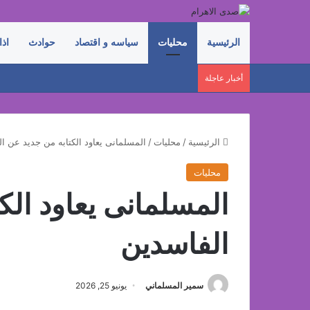
الرئيسية
محليات
سياسه و اقتصاد
حوادث
اذا
أخبار عاجلة
الرئيسية
/
محليات
/
المسلمانى يعاود الكتابه من جديد عن ا
محليات
المسلمانى يعاود الك
الفاسدين
سمير المسلماني
يونيو 25, 2026
فيسبوك
‫X
لينكدإن
بينتيريست