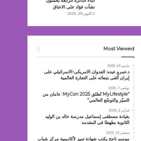
أبناء الدائرة الرابعة يحملون
نشأت فؤاد على الاعناق
أكتوبر 29, 2025
Most Viewed
مارس 24, 2026
د.عمرو عبده: العدوان الامريكى-الاسرائيلي على
إيران ألقى بتبعاته على التجارة العالمية
نوفمبر 7, 2025
“MyLifestyle تُطلق MyCon 2025: عامان من
التميّز والتوسّع العالمي”
فبراير 2, 2026
بقيادة مصطفى إسماعيل مدرسة خالد بن الوليد
الثانوية بطهطا فى المقدمه
سبتمبر 12, 2025
موسم ناجح يكتب شهادة تميز لأكاديمية مركز شباب