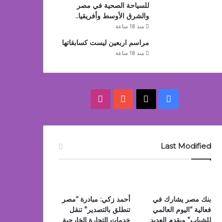
للسياحة الصحية في مصر
والشرق الأوسط وأفريقيا..
منذ 18 ساعة
مراسم اربعين ليست كسابقاتها
منذ 18 ساعة
‫X
فيسبوك
‫YouTube
انستقرام
Last Modified
بنك مصر يشارك في
أحمد زكي: مبادرة “مصر
فعالية “اليوم العالمي
تنطلق بالتصدير” تنقل
للشباب” ويقدم العديد
خدمات التجارة الخارجية