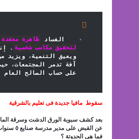
الفساد
ظاهرة معقدة 
لتحقيق مكاسب شخصية
. إن
ويعيق التنمية، ويزيد من
آفة تدمر المجتمعات، حيث
على حساب الصالح العام
سقوط مافيا جديدة فى تعليم بالشرقية
بعد كشف سبوبة الورق الدشت وسرقة المال ال
عن القبض على مدير مدرسة صنايع ٥ سنوات لتزوير محررات رسمية
فما هى الحدوتة ؟