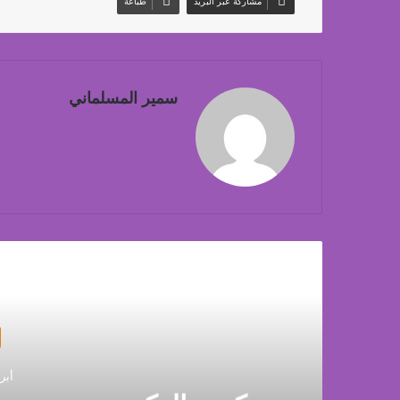
مشاركة عبر البريد
طباعة
سمير المسلماني
أق
أبريل 0