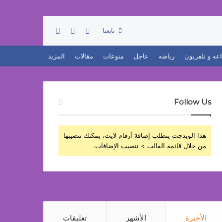
تسجيل الدخول
بحث عن
إضافة عمود جانبي
تابعنا
اعه و تلفزيون
رياضه
عاجل
منوعات
مقالات
المزيد
Follow Us
هذا الويدجت يتطلب إضافة أرقام لايت، يمكنك تنصيبها
من خلال قائمة القالب > تنصيب الإضافات.
الأخيرة
الأشهر
تعليقات