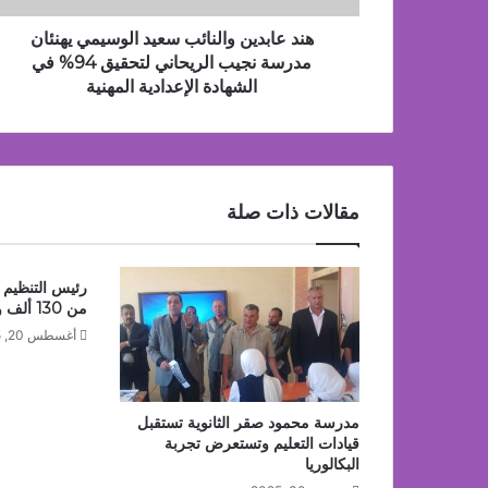
الريحاني
لتحقيق
هند عابدين والنائب سعيد الوسيمي يهنئان
نوفمبر 22, 2025
94%
مدرسة نجيب الريحاني لتحقيق 94% في
أبسط الردود على ان مجلس امناء العاشر له دور
في
الشهادة الإعدادية المهنية
الشهادة
الإعدادية
المهنية
أكتوبر 2, 2025
اختيار الدكتور أحمد حمادي عضواً باللجنة العل
مقالات ذات صلة
رئيس التنظيم و
من 130 ألف وظيفة خلال 2025
أغسطس 20, 2025
مدرسة محمود صقر الثانوية تستقبل
قيادات التعليم وتستعرض تجربة
البكالوريا