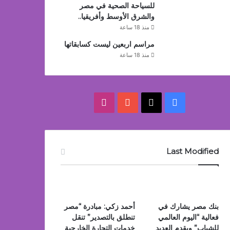
للسياحة الصحية في مصر
والشرق الأوسط وأفريقيا..
منذ 18 ساعة
مراسم اربعين ليست كسابقاتها
منذ 18 ساعة
‫X
فيسبوك
‫YouTube
انستقرام
Last Modified
بنك مصر يشارك في
أحمد زكي: مبادرة “مصر
فعالية “اليوم العالمي
تنطلق بالتصدير” تنقل
للشباب” ويقدم العديد
خدمات التجارة الخارجية