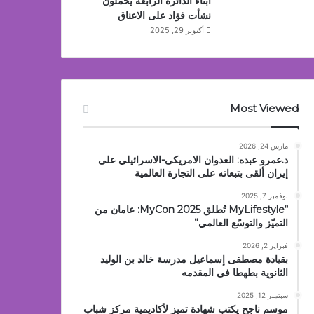
أبناء الدائرة الرابعة يحملون
نشأت فؤاد على الاعناق
أكتوبر 29, 2025
Most Viewed
مارس 24, 2026
د.عمرو عبده: العدوان الامريكى-الاسرائيلي على
إيران ألقى بتبعاته على التجارة العالمية
نوفمبر 7, 2025
“MyLifestyle تُطلق MyCon 2025: عامان من
التميّز والتوسّع العالمي”
فبراير 2, 2026
بقيادة مصطفى إسماعيل مدرسة خالد بن الوليد
الثانوية بطهطا فى المقدمه
سبتمبر 12, 2025
موسم ناجح يكتب شهادة تميز لأكاديمية مركز شباب