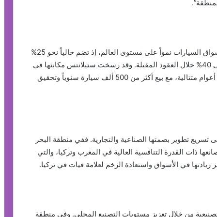
لمنطقة”.
تُعد منطقة الشرق الأوسط وأفريقيا واحدة من أسرع أسواق السيارات نمواً على مستوى العالم، إذ تضم حالياً نحو 25%
من سكان العالم، ومن المتوقع أن ترتفع هذه النسبة إلى 40% خلال العقود المقبلة. وقد رسخت ستيلانتس مكانتها في
المنطقة باحتلالها المركز الثاني إقليمياً على مدار أربعة أعوام متتالية، مع بيع أكثر من 500 ألف سيارة سنوياً وتحقيق
 تسريع تطوير بصمتها الصناعية والتجارية. ففي منطقة البحر
ها ذات القدرة التنافسية العالية في المغرب وتركيا، والتي
تصنيعية من خلال تعزيز مستويات التصنيع المحلي. وفي منطقة