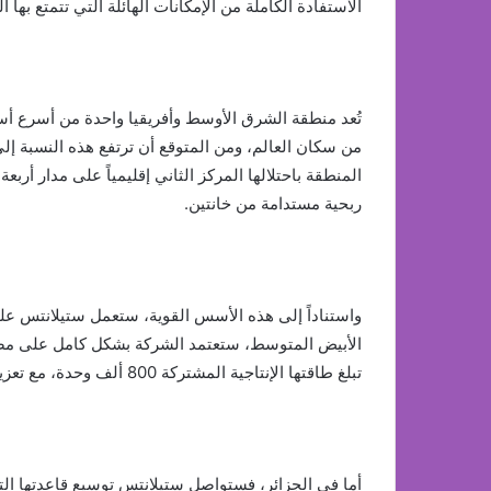
الاستفادة الكاملة من الإمكانات الهائلة التي تتمتع بها ا
ربحية مستدامة من خانتين.
واستناداً إلى هذه الأسس القوية، ستعمل ستيلانتس على
الأبيض المتوسط، ستعتمد الشركة بشكل كامل على مصانع
تبلغ طاقتها الإنتاجية المشتركة 800 ألف وحدة، مع تعزيز ريادتها في الأسواق واستعادة الزخم لعلامة فيات في تركيا.
أما في الجزائر، فستواصل ستيلانتس توسيع قاعدتها ال