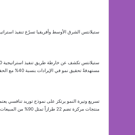
ستيلانتس الشرق الأوسط وأفريقيا تسرّع تنفيذ استراتيجية FaSTLAne 2030 بطموحات إقليمية
مستهدفةً تحقيق نمو في الإيرادات بنسبة 40% مع الحفاظ على هوامش ربحية تشغيلية من خانتين.
تسريع وتيرة النمو يرتكز على نموذج توريد تنافسي يعتم
منتجات مركزة تضم 22 طرازاً تمثل 90% من المبيعات.