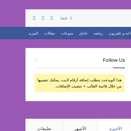
تسجيل الدخول
بحث عن
إضافة عمود جانبي
تابعنا
اعه و تلفزيون
رياضه
عاجل
منوعات
مقالات
المزيد
Follow Us
هذا الويدجت يتطلب إضافة أرقام لايت، يمكنك تنصيبها
من خلال قائمة القالب > تنصيب الإضافات.
الأخيرة
الأشهر
تعليقات