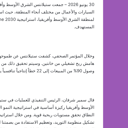
30 يونيو 2026 – جمعت ستيلانتس الشرق الأو
السيارات والأعمال من مختلف أنحاء المنطقة، حيث ا
المستهدف.
هامش ربح تشغيلي من خانتين. وسيتم تحقيق ذلك من خل
وصول 90% من المبيعات إلى 22 خطاً إنتاجياً تنافسياً يتم تصنيعها محلياً داخل المنطقة أو استيرادها من آسيا.
قال سمير شرفان، الرئيس التنفيذي للعمليات في ستيل
الأوسط وأفريقيا ركيزة أساسية في استراتيجية النمو ا
تشكيل منظومة التوريد، وتعظيم الاستفادة من بصمتنا ا