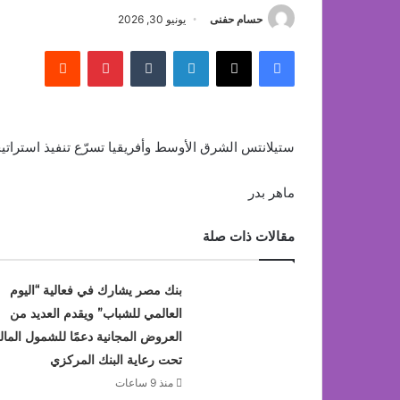
حسام حفنى
يونيو 30, 2026
فيسبوك
‫X
لينكدإن
بينتيريست
ستيلانتس الشرق الأوسط وأفريقيا تسرّع تنفيذ استراتيجية FaSTLAne 2030 بطموحات إقليمية
ماهر بدر
مقالات ذات صلة
بنك مصر يشارك في فعالية “اليوم
العالمي للشباب” ويقدم العديد من
العروض المجانية دعمًا للشمول المال
تحت رعاية البنك المركزي
منذ 9 ساعات