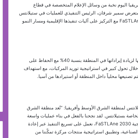
سط وأفريقيا اليوم نخبة من وسائل الإعلام المتخصصة في قطاع
ستعرض سمير شرفان، الرئيس التنفيذي للعمليات في ستيلانتس
لمنطقة الشرق الأوسط وأفريقيا، استراتيجية FaSTLAne 2030 مع التركيز على آليات تنفيذها الإقليمية ومسار النمو
وخلال المؤتمر الصحفي، كشفت ستيلانتس عن طموحها لزيادة إيراداتها في المنطقة بنسبة 40% مع الحفاظ على
ال تحول كبير في استراتيجية توريد المركبات، مع استهداف
انتس لمنطقة الشرق الأوسط وأفريقيا: “تُعد منطقة الشرق
لخاصة بستيلانتس. لقد نجحنا بالفعل في بناء عمليات واسعة
النطاق تحقق مستويات ربحية قوية. ومن خلال استراتيجية FaSTLAne 2030، نعمل على تسريع التنفيذ عبر إعادة
لصناعية، وتطبيق استراتيجية منتجات مركزة تمكّننا من