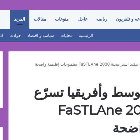
عه و تلفزيون
رياضه
عاجل
منوعات
مقالات
المزيد
الرئيسية
محليات
سياسه و اقتصاد
حوادث
اذ
FaSTL بطموحات إقليمية واضحة
وسط وأفريقيا تسرّع
استراتيجية FaSTLAne 2030
اضحة