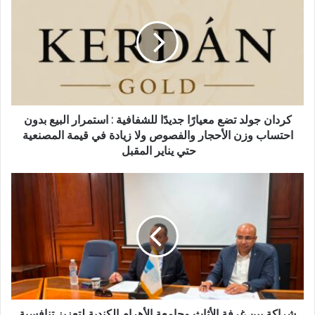
تضع
معيارًا
جديدًا
للشفافية
:
استمرار
البيع
بدون
كردان جولد تضع معيارًا جديدًا للشفافية : استمرار البيع بدون
احتساب
احتساب وزن الأحجار والفصوص ولا زيادة في قيمة المصنعية
وزن
حتي يناير المقبل
الأحجار
والفصوص
شراكة
ولا
بين
زيادة
غرفة
في
الأثاث
قيمة
وجامعة
المصنعية
الأهرام
حتي
الكندية
يناير
لتعزيز
المقبل
تنافسية
الصناعة
شراكة بين غرفة الأثاث وجامعة الأهرام الكندية لتعزيز تنافسية