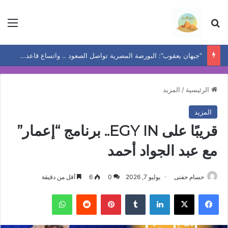
بحث عن
الق
“جيهان يعقوب”: البورصة المصرية تواصل الصعود .. واتساع قاعدة المكاسب يعيد رسم خريطة الفرص
الرئيسية
/
المزيد
المزيد
قريبًا على EGY IN.. برنامج “إعمار”
مع عبد الجواد أحمد
حسام حفنى
يوليو 7, 2026
0
6
أقل من دقيقة
فيسبوك
‫X
لينكدإن
بينتيريست
واتساب