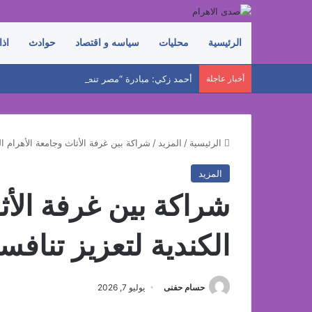
الرئيسية
محليات
سياسه و اقتصاد
حوادث
اذا
أخبار عاجلة
الرئيسية
/
المزيد
/
شراكة بين غرفة الأثاث وجامعة الأهرام ال
المزيد
شراكة بين غرفة الأث
الكندية لتعزيز تنافس
حسام حفنى
يوليو 7, 2026
فيسبوك
‫X
لينكدإن
بينتيريست