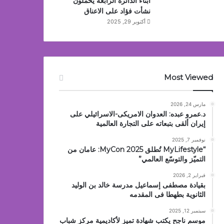
أبناء الدائرة الرابعة يحملون
نشأت فؤاد على الاعناق
أكتوبر 29, 2025
Most Viewed
مارس 24, 2026
د.عمرو عبده: العدوان الامريكى-الاسرائيلي على
إيران ألقى بتبعاته على التجارة العالمية
نوفمبر 7, 2025
“MyLifestyle تُطلق MyCon 2025: عامان من
التميّز والتوسّع العالمي”
فبراير 2, 2026
بقيادة مصطفى إسماعيل مدرسة خالد بن الوليد
الثانوية بطهطا فى المقدمه
سبتمبر 12, 2025
موسم ناجح يكتب شهادة تميز لأكاديمية مركز شباب