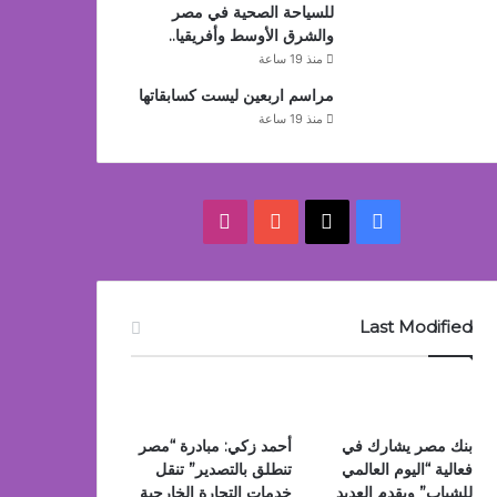
للسياحة الصحية في مصر
والشرق الأوسط وأفريقيا..
منذ 19 ساعة
مراسم اربعين ليست كسابقاتها
منذ 19 ساعة
‫X
فيسبوك
‫YouTube
انستقرام
Last Modified
بنك مصر يشارك في
أحمد زكي: مبادرة “مصر
فعالية “اليوم العالمي
تنطلق بالتصدير” تنقل
للشباب” ويقدم العديد
خدمات التجارة الخارجية