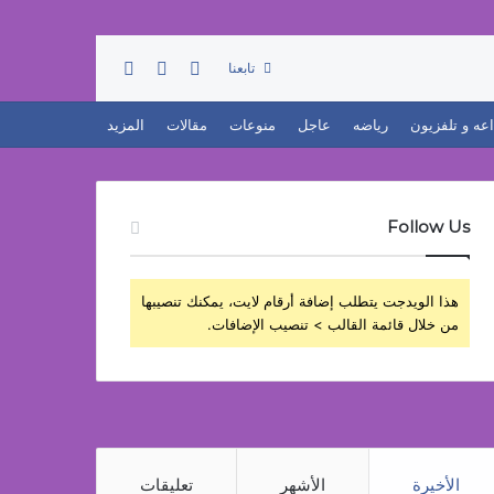
تسجيل الدخول
بحث عن
إضافة عمود جانبي
تابعنا
اعه و تلفزيون
رياضه
عاجل
منوعات
مقالات
المزيد
Follow Us
هذا الويدجت يتطلب إضافة أرقام لايت، يمكنك تنصيبها
من خلال قائمة القالب > تنصيب الإضافات.
الأخيرة
الأشهر
تعليقات