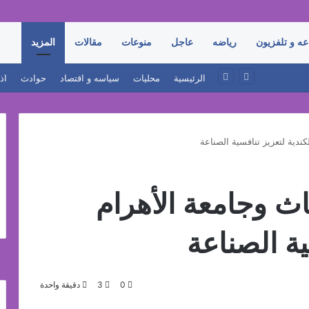
عه و تلفزيون
رياضه
عاجل
منوعات
مقالات
المزيد
أحمد زكي: مبادرة “مصر تنطلق بالتصدير” تنقل خدمات التجارة الخارجية إلى المصانع وتدعم نمو الصادرات
الرئيسية
محليات
سياسه و اقتصاد
حوادث
اذ
كندية لتعزيز تنافسية الصناعة
اث وجامعة الأهرام
ية الصناعة
0
3
دقيقة واحدة