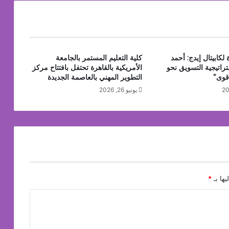
يدة مستوحاة من النكهات البرازيلية
لكابيتال إيدج: أحمد
كلية التعليم المستمر بالجامعة
راتيجية التسويق نحو
الأمريكية بالقاهرة تحتفل بافتتاح مركز
قوى”
التطوير المهني بالعاصمة الجديدة
يونيو 26, 2026
يها بـ
*