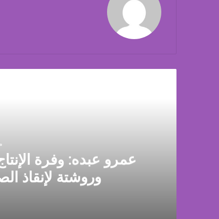
أق
منذ
عمرو عبده: وفرة الإنتاج
وروشتة لإنقاذ الص